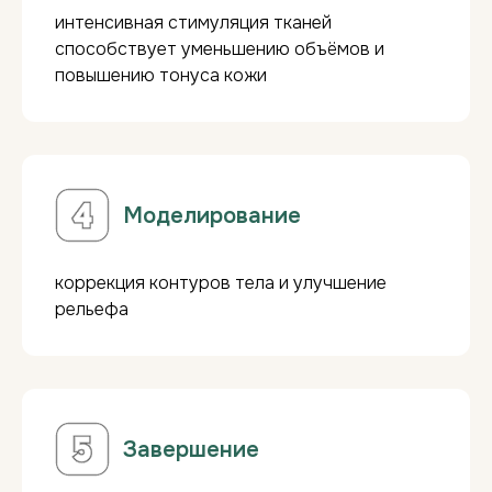
интенсивная стимуляция тканей
способствует уменьшению объёмов и
повышению тонуса кожи
V10pro
-
идеальный подарок!
___________________
Скидка за абонемент:
Моделирование
Скидка -5%
при покупке 5 сеансов.
Скидка -10%
при покупке 10 сеансов.
коррекция контуров тела и улучшение
Годовые абонементы:
рельефа
При единовременной оплате от
60 000 ₽
- скидка 10%
на все ручные массажи.
Подарок:
3 сеанса кедровой бочки при
покупке абонемента!
Завершение