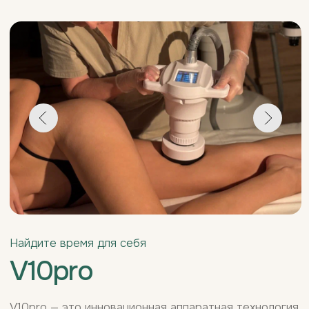
V10pro
V10pro — это инновационная аппаратная технология
для коррекции фигуры и улучшения качества кожи.
В основе процедуры лежит стимуляция
метаболических процессов в подкожных жировых
клетках, что активизирует микроциркуляцию и
усиливает лимфоток. Даже плотная и застарелая
жировая ткань становится более мягкой и
податливой.
Одновременно стимулируются фибробласты,
запускающие выработку коллагена и эластина. В
результате кожа становится более упругой,
эластичной и гладкой, а силуэт — более стройным и
подтянутым.
Записаться на массаж