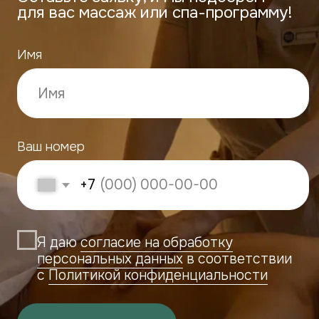
ECO TELO СПА
г. Чебоксары, ул. Петра
Ермолаева, 3
+7 (908) 300-18-45
eco_telo@mail.ru
ECO TELO НОВЫЙ ГОРОД
г. Чебоксары, ул.Поэта
Г.А.Ефимова, 4
+7 (902) 288-88-33
eco_telo@mail.ru
ЗАПИСАТЬСЯ
Реквизиты
ИП Сахалкина Светлана Александровна
ИНН: 211604706723
ОГРНИП: 321213000038906
контакт для связи: eco_telo@mail.ru
Договор публичной
Правила посещения салона
оферты
ECO TELO
Политика использования
Положение о порядке