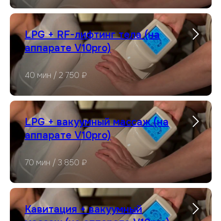
LPG + RF-лифтинг тела (на
аппарате V10pro)
40 мин / 2 750 ₽
LPG + вакуумный массаж (на
аппарате V10pro)
70 мин / 3 850 ₽
Кавитация + вакуумный