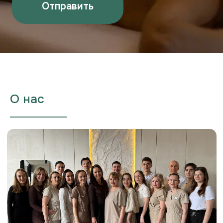
файлов cookie
записи
Правила использования абонемента
Салона «ECO TELO»
Политика в отношении обработки
персональных данных
Правила использования подарочных сертификатов
Салона «ECO TELO»
© 2026 ECO TELO
О нас
___________________