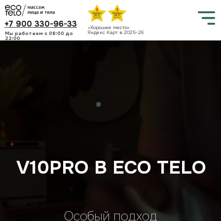
+7 900 330-96-33
«Хорошее место»
Яндекс Карт в 2025-26
Мы работаем c 08:00 до
22:00
V10PRO В ECO TELO
Особый подход
Опытные мастера
Натуральные масла