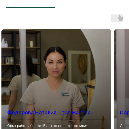
___________________
Федорова Наталия - топ мастер
Сор
Опыт работы более 15 лет, основные техники:
Опыт