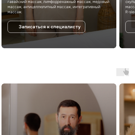
гавайский массаж, лимфодренажный массаж, медовый
скул
массаж, антицеллюлитный массаж, интегративный
масс
массаж.
R-sle
Записаться к специалисту