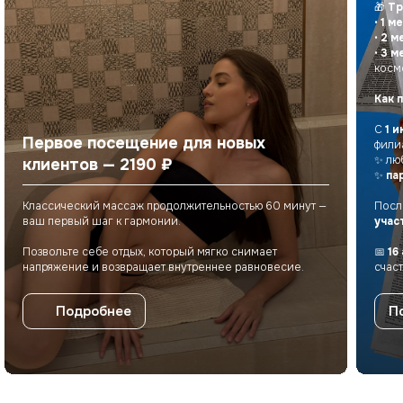
🎁
Тр
•
1 м
•
2 м
•
3 м
косм
Как 
С
1 и
Первое посещение для новых
фили
✨ лю
клиентов — 2190 ₽
✨
па
Классический массаж продолжительностью 60 минут —
Посл
ваш первый шаг к гармонии.
учас
Позвольте себе отдых, который мягко снимает
📅
16
напряжение и возвращает внутреннее равновесие.
счас
Подробнее
П