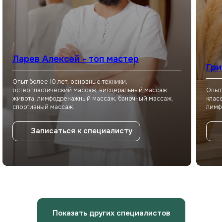
Не знаете, что выбрать?
Ларев Алексей - топ мастер
Оставьте заявку, и мы подберём
Гри
для вас массаж или спа-программу!
Опыт более 10 лет, основные техники:
остеопластический массаж, висцеральный массаж
Опыт
Имя
живота, лимфодренажный массаж, баночный массаж,
клас
спортивный массаж.
лимф
Записаться к специалисту
Ваш номер
+7
Я даю
согласие на обработку
персональных данных
в соответствии
с
Политикой конфиденциальности
Показать других специалистов