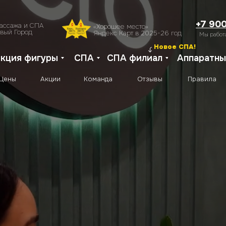
Цены
Акции
Команда
Отзывы
Правила
Контакты
+7 90
массажа и СПА
«Хорошее место»
овый Город
Яндекс Карт в 2025-26 год
Мы работа
Новое СПА!
кция фигуры
СПА
СПА филиал
Аппаратны
Цены
Акции
Команда
Отзывы
Правила