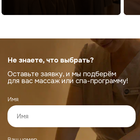
+7 (908) 300-18-45
eco_telo@mail.ru
ECO TELO НОВЫЙ ГОРОД
г. Чебоксары, ул.Поэта
Г.А.Ефимова, 4
+7 (902) 288-88-33
eco_telo@mail.ru
ЗАПИСАТЬСЯ
Реквизиты
ИП Сахалкина Светлана Александровна
ИНН: 211604706723
ОГРНИП: 321213000038906
контакт для связи: eco_telo@mail.ru
Договор публичной
Правила посещения салона
оферты
ECO TELO
Политика использования
Положение о порядке
файлов cookie
записи
Правила использования абонемента
Салона «ECO TELO»
Политика в отношении обработки
персональных данных