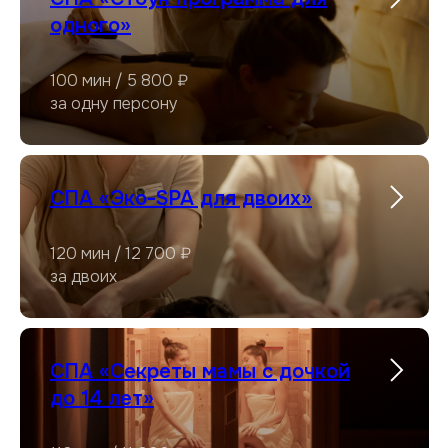
одного»
100 мин / 5 800 ₽
за одну персону
СПА «Эко-SPA для двоих»
120 мин / 12 700 ₽
за двоих
СПА «Секреты мамы с дочкой
до 14 лет»