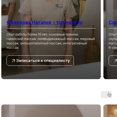
Не знаете, что выбрать?
Оставьте заявку, и мы подберём
для вас массаж или спа-программу!
Федорова Наталия - топ мастер
Сор
Имя
Опыт работы более 15 лет, основные техники:
Опыт
гавайский массаж, лимфодренажный массаж, медовый
скул
массаж, антицеллюлитный массаж, интегративный
масс
массаж.
R-sle
Ваш номер
+7
Записаться к специалисту
Я даю
согласие на обработку
персональных данных
в соответствии
с
Политикой конфиденциальности
Отправить