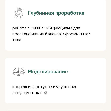
Глубинная проработка
Остеопластический массаж
-
идеальный подарок!
___________________
работа с мышцами и фасциями для
Скидка за абонемент:
восстановления баланса и формы лица/
тела
Скидка -5%
при покупке 5 сеансов.
Скидка -10%
при покупке 10 сеансов.
Годовые абонементы:
При единовременной оплате от
60 000 ₽
- скидка 10%
на все ручные массажи.
Подарок:
3 сеанса кедровой бочки при
Моделирование
покупке абонемента!
коррекция контуров и улучшение
структуры тканей