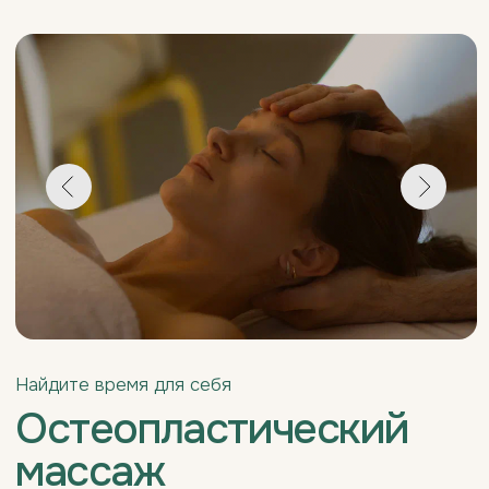
Остеопластический
массаж
Остеопластический массаж — это сочетание
остеопластики и глубоких массажных техник,
направленных на восстановление функций опорно-
двигательного аппарата. Процедура улучшает
подвижность суставов, нормализует мышечный
тонус и помогает снизить болевые ощущения.
Такой массаж активно используется в спортивной и
восстановительной медицине, ускоряя регенерацию
тканей и улучшая общее самочувствие.
Курс остеопластического массажа укрепляет
защитные механизмы организма, повышает
устойчивость к стрессу, неблагоприятным
факторам и усиливает адаптационные возможности
тела.
Записаться на массаж