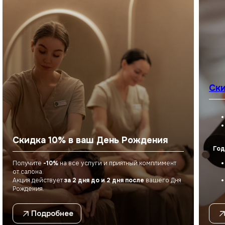
Ски
ECO TELO СЗР
г. Чебоксары, ул. Петра
Скидка 10% в ваш День Рождения
Ермолаева, 3
Г
Год
+7 (900) 330-96-33
Получите
-10%
на все услуги и приятный комплимент
eco_telo@mail.ru
от салона.
Акция действует
за 2 дня до и 2 дня после
вашего Дня
Рождения.
ECO TELO СПА
г. Чебоксары, ул. Петра
Ермолаева, 3
Подробнее