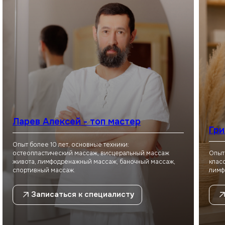
Ларев Алексей - топ мастер
Гри
Опыт более 10 лет, основные техники:
остеопластический массаж, висцеральный массаж
Опыт
живота, лимфодренажный массаж, баночный массаж,
клас
Уютное пространство для
спортивный массаж.
лимф
идеального отдыха в Чебоксарах
Записаться к специалисту
Ваше уединённое пространство вдали от
городской суеты, где можно замедлиться,
остаться наедине с собой и обрести внутреннюю
гармонию.