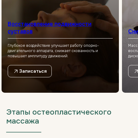
Восстановление подвижности
суставов
Сни
Глубокое воздействие улучшает работу опорно-
Масс
двигательного аппарата, снижает скованность и
восп
повышает амплитуду движений.
диск
Записаться
Этапы остеопластического
массажа
___________________