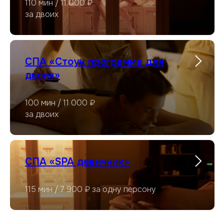
110 мин / 11 000 ₽
за двоих
СПА «Стоун программа для
двоих»
100 мин / 11 000 ₽
за двоих
СПА «SPA девичник»
115 мин / 7 900 ₽ за одну персону