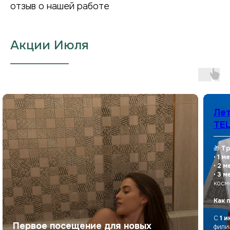
отзыв о нашей работе
Акции Июля
___________________
Лет
TEL
🎁
Тр
•
1 м
•
2 м
•
3 м
косм
Как 
С
1 и
Первое посещение для новых
фили