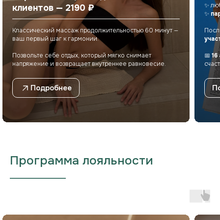
✨ лю
клиентов — 2190 ₽
✨
па
Телефон
+7 900 330-96-33
Классический массаж продолжительностью 60 минут —
Посл
ваш первый шаг к гармонии.
учас
Режим работы
Пн-Вc: 8:00 – 22:00
Позвольте себе отдых, который мягко снимает
📅
16
напряжение и возвращает внутреннее равновесие.
счас
E-mail
eco_telo@mail.ru
Подробнее
П
Программа лояльности
___________________