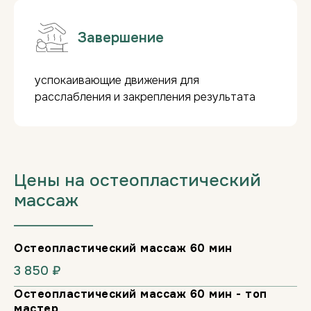
Сделайте подарок, который
Завершение
запомнится надолго!
КУПИТЬ СЕРТИФИКАТ
успокаивающие движения для
расслабления и закрепления результата
Цены на остеопластический
массаж
___________________
Остеопластический массаж 60 мин
3 850 ₽
Остеопластический массаж 60 мин - топ
мастер