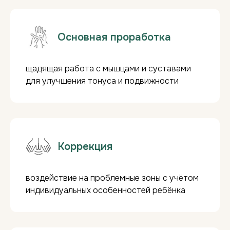
идеальный подарок!
___________________
Скидка за абонемент:
Основная проработка
Скидка -5%
при покупке 5 сеансов.
Скидка -10%
при покупке 10 сеансов.
Годовые абонементы:
щадящая работа с мышцами и суставами
При единовременной оплате от
60 000 ₽
для улучшения тонуса и подвижности
- скидка 10%
на все ручные массажи.
Подарок:
3 сеанса кедровой бочки при
покупке абонемента!
Коррекция
воздействие на проблемные зоны с учётом
индивидуальных особенностей ребёнка
Сделайте подарок, который
запомнится надолго!