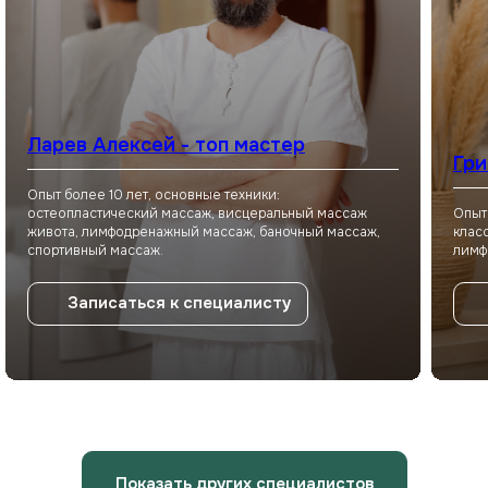
персональных данных
в соответствии
с
Политикой конфиденциальности
Отправить
Ларев Алексей - топ мастер
Гри
Опыт более 10 лет, основные техники:
остеопластический массаж, висцеральный массаж
Опыт
живота, лимфодренажный массаж, баночный массаж,
клас
спортивный массаж.
лимф
Записаться к специалисту
Показать других специалистов