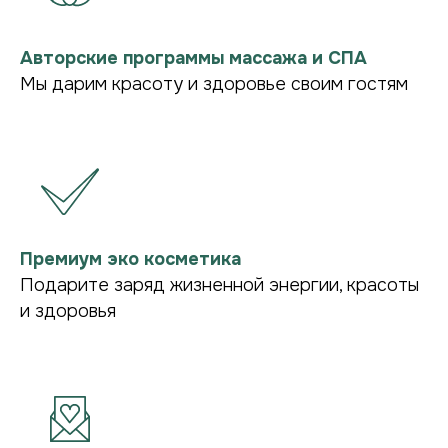
друзей (от 7 человек), мы с радостью организуем
сеанс только для вас — закроем салон и
создадим особую атмосферу уюта, тишины и
Авторские программы массажа и СПА
заботы. Позвольте себе отдых, который
запомнится.
Мы дарим красоту и здоровье своим гостям
Премиум эко косметика
Подарите заряд жизненной энергии, красоты
и здоровья
ПОДРОБНЕЕ О НАС В TG