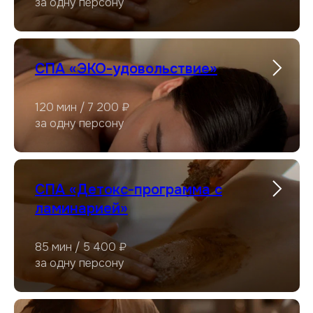
за одну персону
СПА «ЭКО-удовольствие»
120 мин / 7 200 ₽
за одну персону
СПА «Детокс-программа с
ламинарией»
85 мин / 5 400 ₽
за одну персону