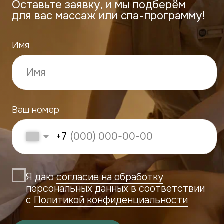
Договор публичной
Правила посещения салона
оферты
ECO TELO
Политика использования
Положение о порядке
файлов cookie
записи
Правила использования абонемента
Салона «ECO TELO»
Политика в отношении обработки
персональных данных
Правила использования подарочных сертификатов
Салона «ECO TELO»
© 2026 ECO TELO