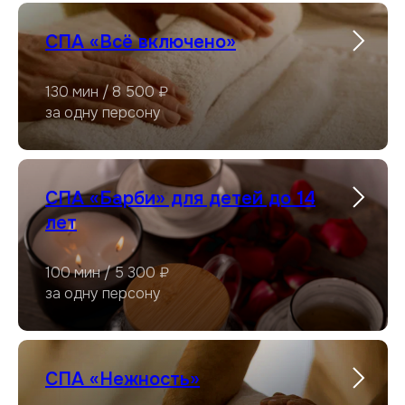
СПА «Всё включено»
130 мин / 8 500 ₽
за одну персону
СПА «Барби» для детей до 14
лет
100 мин / 5 300 ₽
за одну персону
СПА «Нежность»