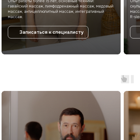
Опыт работы более 15 лет, основные техники:
Опыт
гавайский массаж, лимфодренажный массаж, медовый
скул
массаж, антицеллюлитный массаж, интегративный
масс
массаж.
R-sle
Записаться к специалисту
Не знаете, что выбрать?
Оставьте заявку, и мы подберём
для вас массаж или спа-программу!
Имя
Ваш номер
+7
Я даю
согласие на обработку