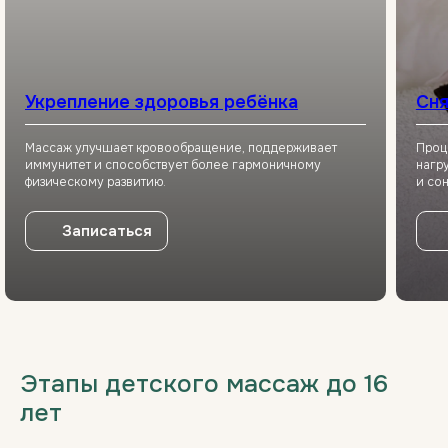
Укрепление здоровья ребёнка
Сня
Массаж улучшает кровообращение, поддерживает
Проц
иммунитет и способствует более гармоничному
нагр
физическому развитию.
и сон
Записаться
Этапы детского массаж до 16
лет
___________________