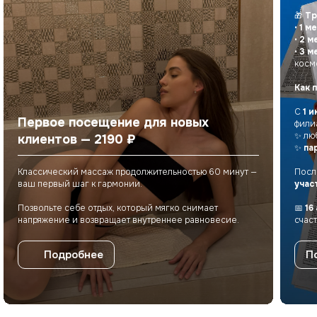
🎁
Тр
•
1 м
•
2 м
•
3 м
косм
Как 
С
1 и
Первое посещение для новых
фили
Телефон
✨ лю
клиентов — 2190 ₽
+7 900 330-96-33
✨
па
Режим работы
Классический массаж продолжительностью 60 минут —
Посл
Пн-Вc: 8:00 – 22:00
ваш первый шаг к гармонии.
учас
E-mail
Позвольте себе отдых, который мягко снимает
📅
16
eco_telo@mail.ru
напряжение и возвращает внутреннее равновесие.
счас
Подробнее
П