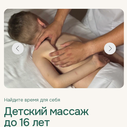
Детский массаж
до 16 лет
Детский массаж до 16 лет — это мягкая и
безопасная процедура, направленная на
укрепление иммунитета, улучшение
кровообращения и поддержание гармоничного
развития ребёнка. Массаж помогает снять
мышечное напряжение, уменьшить усталость после
учёбы или тренировок, улучшить качество сна и
общее самочувствие. Для подростков он
становится важным инструментом расслабления и
снижения уровня стресса.
Все техники подбираются индивидуально, с учётом
возраста и особенностей ребёнка, чтобы сеанс был
максимально комфортным, полезным и
способствовал здоровому росту и развитию.
Записаться на массаж