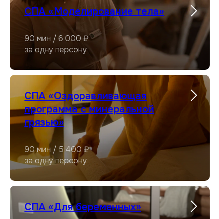
СПА «Моделирование тела»
90 мин / 6 000 ₽
за одну персону
СПА «Оздоравливающая
программа с минеральной
грязью»
90 мин / 5 400 ₽
за одну персону
СПА «Для беременных»