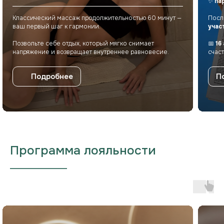
✨
па
Классический массаж продолжительностью 60 минут —
Посл
ваш первый шаг к гармонии.
учас
Позвольте себе отдых, который мягко снимает
📅
16
напряжение и возвращает внутреннее равновесие.
счас
Подробнее
П
Программа лояльности
___________________