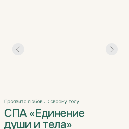
СПА «Единение
души и тела»
«ЭКО-наслаждение»
— это комплексная СПА-
процедура глубокого расслабления и детокс-
очищения, созданная в сотрудничестве с
ECO
TELO
. Ритуал сочетает мягкое прогревание,
деликатное скрабирование и расслабляющий
массаж, улучшая лимфодренаж, ускоряя обмен
веществ и возвращая коже гладкость и упругость.
Процедура эффективно снимает напряжение,
уменьшает стресс и восстанавливает внутренний
баланс. «ЭКО-наслаждение» дарит лёгкость,
комфорт и ощущение гармонии, объединяя
профессиональный уход и полноценный отдых в
одном SPA-ритуале.
Записаться на СПА