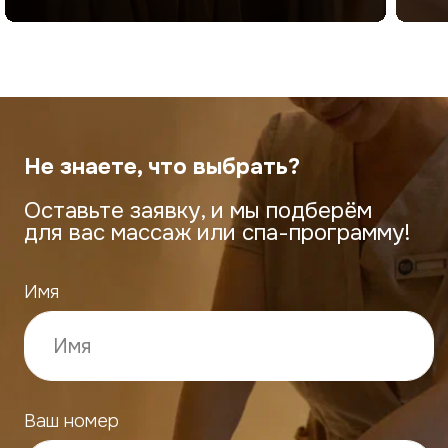
ЗАПИСАТЬСЯ
Реквизиты
ИП Сахалкина Светлана Александровна
ИНН: 211604706723
ОГРНИП: 321213000038906
контакт для связи: eco_telo@mail.ru
Договор публичной
Правила посещения салона
оферты
ECO TELO
Политика использования
Положение о порядке
файлов cookie
записи
Правила использования абонемента
Салона «ECO TELO»
Политика в отношении обработки
персональных данных
Правила использования подарочных сертификатов
Салона «ECO TELO»
© 2026 ECO TELO