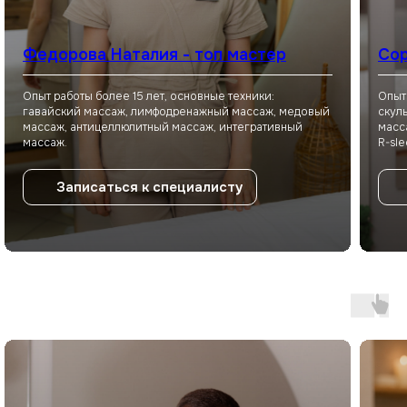
Ваш номер
Федорова Наталия - топ мастер
Сор
+7
Опыт работы более 15 лет, основные техники:
Опыт
гавайский массаж, лимфодренажный массаж, медовый
скул
Я даю
согласие на обработку
массаж, антицеллюлитный массаж, интегративный
масс
персональных данных
в соответствии
массаж.
R-sle
с
Политикой конфиденциальности
Записаться к специалисту
Отправить