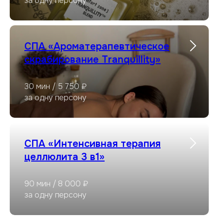
за одну персону
СПА «Ароматерапевтическое
скрабирование Tranquillity»
30 мин / 5 750 ₽
за одну персону
СПА «Интенсивная терапия
целлюлита 3 в1»
90 мин / 8 000 ₽
за одну персону