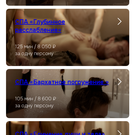
СПА «Глубинное
расслабление»
125 мин / 8 050 ₽
за одну персону
СПА «Бархатное погружение »
105 мин / 8 600 ₽
за одну персону
СПА «Единение души и тела»