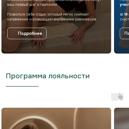
ваш первый шаг к гармонии.
учас
Позвольте себе отдых, который мягко снимает
📅
16
напряжение и возвращает внутреннее равновесие.
счас
Подробнее
П
Программа лояльности
___________________