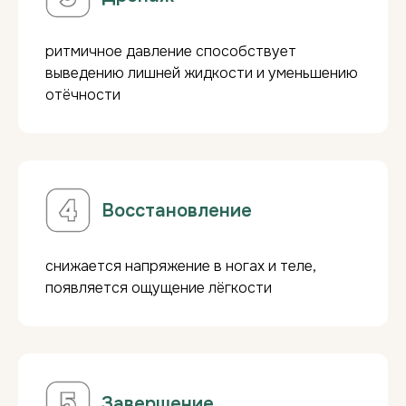
Годовые абонементы:
При единовременной оплате от
60 000 ₽
ритмичное давление способствует
- скидка 10%
на все ручные массажи.
выведению лишней жидкости и уменьшению
Подарок:
3 сеанса кедровой бочки при
покупке абонемента!
отёчности
Восстановление
снижается напряжение в ногах и теле,
Сделайте подарок, который
появляется ощущение лёгкости
запомнится надолго!
КУПИТЬ СЕРТИФИКАТ
Завершение