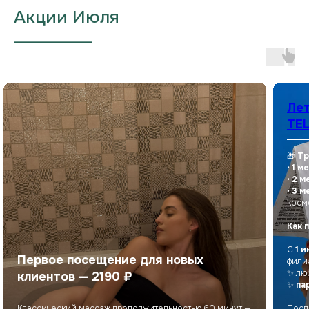
Акции Июля
___________________
Лет
TEL
🎁
Тр
•
1 м
•
2 м
•
3 м
косм
Как 
С
1 и
Первое посещение для новых
фили
✨ лю
клиентов — 2190 ₽
✨
па
Классический массаж продолжительностью 60 минут —
Посл