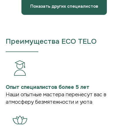
Показать других специалистов
Преимущества ECO TELO
___________________
Опыт специалистов более 5 лет
Наши опытные мастера перенесут вас в
Уютное пространство для
атмосферу безмятежности и уюта
идеального отдыха в Чебоксарах
Ваше уединённое пространство вдали от
городской суеты, где можно замедлиться,
остаться наедине с собой и обрести внутреннюю