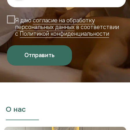
+7 (908) 300-18-45
eco_telo@mail.ru
ECO TELO НОВЫЙ ГОРОД
г. Чебоксары, ул.Поэта
Г.А.Ефимова, 4
+7 (902) 288-88-33
eco_telo@mail.ru
ЗАПИСАТЬСЯ
Реквизиты
ИП Сахалкина Светлана Александровна
ИНН: 211604706723
ОГРНИП: 321213000038906
контакт для связи: eco_telo@mail.ru
Договор публичной
Правила посещения салона
оферты
ECO TELO
О нас
Политика использования
Положение о порядке
файлов cookie
записи
___________________
Правила использования абонемента
Салона «ECO TELO»
Политика в отношении обработки