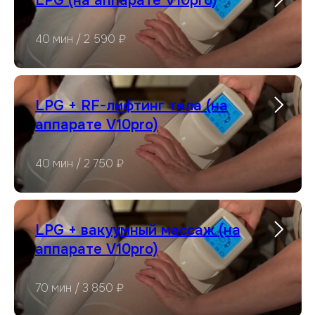
LPG (на аппарате V10pro)
40 мин / 2 590 ₽
LPG + RF-лифтинг тела (на
аппарате V10pro)
40 мин / 2 750 ₽
LPG + вакуумный массаж (на
аппарате V10pro)
70 мин / 3 850 ₽