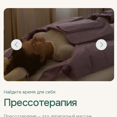
Прессотерапия
Прессотерапия — это аппаратный массаж,
основанный на механическом воздействии сжатым
воздухом, направленный на активизацию
лимфатической системы. Процедура ускоряет
движение лимфы по сосудам и способствует
выведению лишней жидкости из межклеточного
пространства. При нарушении лимфодренажа в
тканях накапливаются токсины и продукты распада,
что вызывает отёчность и чувство тяжести.
Прессотерапия стимулирует лимфоток, усиливает
детокс-процессы и помогает очистить подкожную
клетчатку. В результате улучшается самочувствие,
уменьшаются отёки и появляется ощущение
лёгкости в теле.
Записаться на массаж