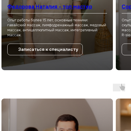
Федорова Наталия - топ мастер
Сор
Опыт работы более 15 лет, основные техники:
Опыт
гавайский массаж, лимфодренажный массаж, медовый
скул
массаж, антицеллюлитный массаж, интегративный
масс
массаж.
R-sle
Записаться к специалисту