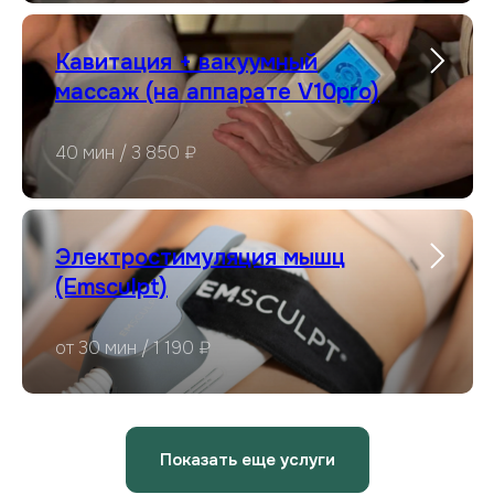
Кавитация + вакуумный
массаж (на аппарате V10pro)
40 мин / 3 850 ₽
Электростимуляция мышц
(Emsculpt)
от 30 мин / 1 190 ₽
Показать еще услуги