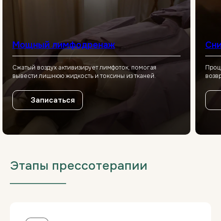
Мощный лимфодренаж
Сни
Сжатый воздух активизирует лимфоток, помогая
Проц
вывести лишнюю жидкость и токсины из тканей.
возв
Записаться
Этапы прессотерапии
___________________