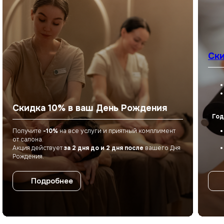
Телефон
+7 900 330-96-33
Режим работы
Ски
Пн-Вc: 8:00 – 22:00
E-mail
eco_telo@mail.ru
Скидка 10% в ваш День Рождения
Г
Год
Получите
-10%
на все услуги и приятный комплимент
от салона.
Акция действует
за 2 дня до и 2 дня после
вашего Дня
Рождения.
Подробнее