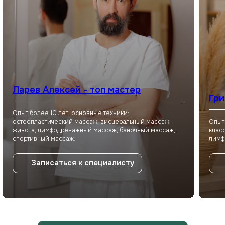
Не знаете, что выбрать?
Оставьте заявку, и мы подберём
для вас массаж или спа-программу!
Имя
Ларев Алексей - топ мастер
Гри
Ваш номер
Опыт более 10 лет, основные техники:
остеопластический массаж, висцеральный массаж
Опыт
+7
живота, лимфодренажный массаж, баночный массаж,
клас
спортивный массаж.
лимф
Я даю
согласие на обработку
персональных данных
в соответствии
Записаться к специалисту
с
Политикой конфиденциальности
Отправить