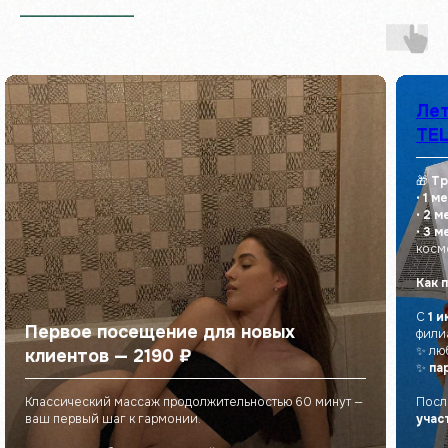
___________________
Лет
TEL
🎁
Тр
•
1 м
•
2 м
•
3 м
косм
Как 
С
1 и
Первое посещение для новых
фили
✨ лю
клиентов — 2190 ₽
✨
па
Классический массаж продолжительностью 60 минут —
Посл
ваш первый шаг к гармонии.
учас