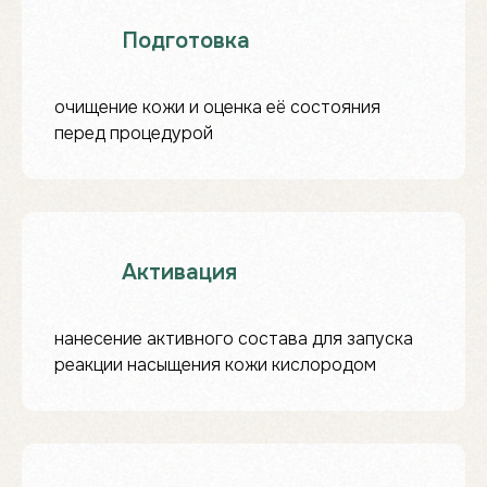
Подготовка
очищение кожи и оценка её состояния
перед процедурой
Активация
Карбокситерапия
-
идеальный подарок!
___________________
нанесение активного состава для запуска
реакции насыщения кожи кислородом
Скидка за абонемент:
Скидка -5%
при покупке 5 сеансов.
Скидка -10%
при покупке 10 сеансов.
Годовые абонементы: