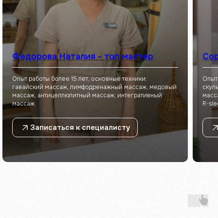
Федорова Наталия - топ мастер
Сор
Опыт работы более 15 лет, основные техники:
Опыт
гавайский массаж, лимфодренажный массаж, медовый
скул
массаж, антицеллюлитный массаж, интегративный
масс
массаж.
R-sle
Записаться к специалисту