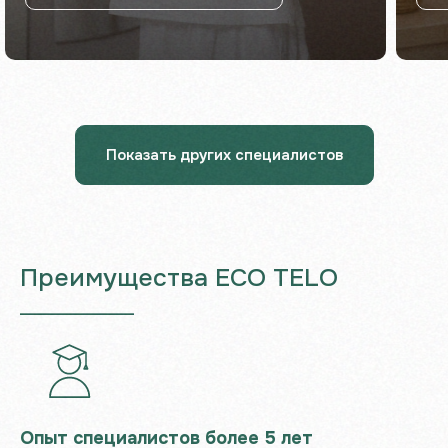
Не знаете, что выбрать?
Оставьте заявку, и мы подберём
для вас массаж или спа-программу!
Имя
Показать других специалистов
Ваш номер
+7
Преимущества ECO TELO
Я даю
согласие на обработку
___________________
персональных данных
в соответствии
с
Политикой конфиденциальности
Отправить
Опыт специалистов более 5 лет