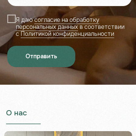
+7 (908) 300-18-45
eco_telo@mail.ru
ECO TELO НОВЫЙ ГОРОД
г. Чебоксары, ул.Поэта
Г.А.Ефимова, 4
+7 (902) 288-88-33
eco_telo@mail.ru
ЗАПИСАТЬСЯ
Реквизиты
ИП Сахалкина Светлана Александровна
ИНН: 211604706723
ОГРНИП: 321213000038906
контакт для связи: eco_telo@mail.ru
Договор публичной
Правила посещения салона
оферты
ECO TELO
О нас
Политика использования
Положение о порядке
файлов cookie
записи
___________________
Правила использования абонемента
Салона «ECO TELO»
Политика в отношении обработки