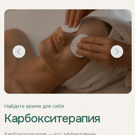
Карбокситерапия
Карбокситерапия — это эффективная
косметологическая процедура, направленная на
омоложение и восстановление кожи за счёт
насыщения тканей углекислым газом. Основной
причиной старения эпидермиса является
недостаток кислорода, и именно воздействие CO₂
запускает естественную защитную реакцию кожи.
В ответ на «стресс» усиливается кровообращение,
активизируется доставка кислорода и начинается
интенсивная выработка коллагена. В результате
кожа становится более упругой, плотной и свежей,
улучшается её тон и текстура. Карбокситерапия
помогает замедлить возрастные изменения и
восстановить здоровый вид кожи.
Записаться на карбокситерапию