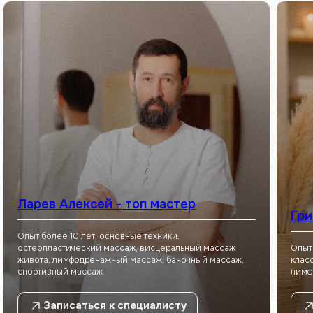
Ларев Алексей - топ мастер
Гри
Опыт более 10 лет, основные техники:
остеопластический массаж, висцеральный массаж
Опыт
живота, лимфодренажный массаж, баночный массаж,
клас
спортивный массаж.
лимф
Записаться к специалисту