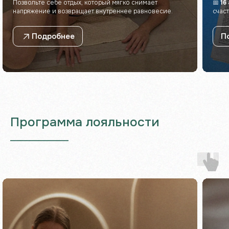
Позвольте себе отдых, который мягко снимает
📅
16
напряжение и возвращает внутреннее равновесие.
счас
Подробнее
П
Программа лояльности
___________________