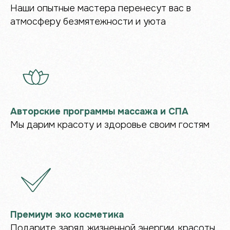
Наши опытные мастера перенесут вас в
атмосферу безмятежности и уюта
Авторские программы массажа и СПА
Мы дарим красоту и здоровье своим гостям
Уютное пространство для
идеального отдыха в Чебоксарах
Ваше уединённое пространство вдали от
Премиум эко косметика
городской суеты, где можно замедлиться,
Подарите заряд жизненной энергии, красоты
остаться наедине с собой и обрести внутреннюю