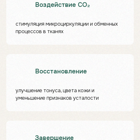
При единовременной оплате от
60 000 ₽
Воздействие CO₂
- скидка 10%
на все ручные массажи.
Подарок:
3 сеанса кедровой бочки при
покупке абонемента!
стимуляция микроциркуляции и обменных
процессов в тканях
Восстановление
Сделайте подарок, который
запомнится надолго!
улучшение тонуса, цвета кожи и
уменьшение признаков усталости
КУПИТЬ СЕРТИФИКАТ
Завершение