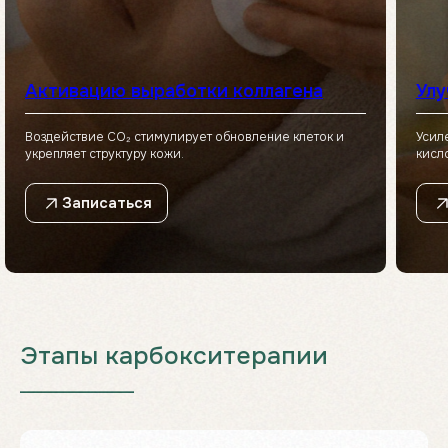
Активацию выработки коллагена
Улу
Воздействие CO₂ стимулирует обновление клеток и
Усил
укрепляет структуру кожи.
кисл
Записаться
Этапы карбокситерапии
___________________