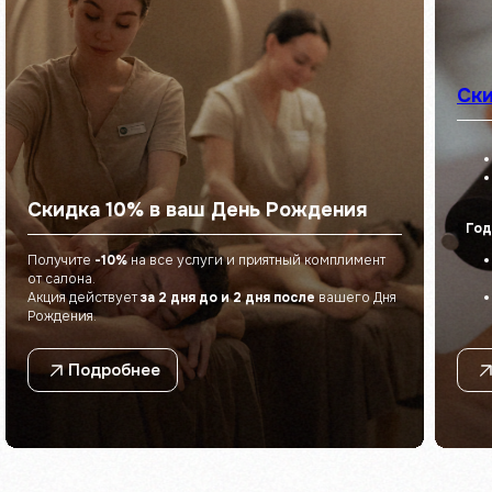
Телефон
+7 900 330-96-33
Ски
Режим работы
Пн-Вc: 8:00 – 22:00
E-mail
eco_telo@mail.ru
Скидка 10% в ваш День Рождения
Г
Год
Получите
-10%
на все услуги и приятный комплимент
от салона.
Акция действует
за 2 дня до и 2 дня после
вашего Дня
Рождения.
Подробнее