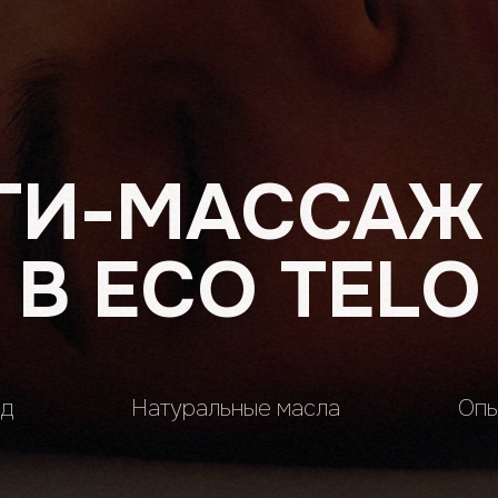
ГИ-МАССАЖ
В ECO TELO
од
Натуральные масла
Опы