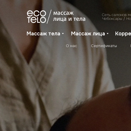
Все услуги
О нас
Сертификаты
Сеть салонов 
Чебоксары / Н
Массаж тела
Массаж лица
Корре
О нас
Сертификаты