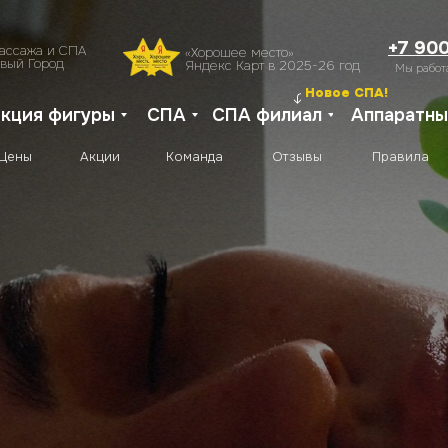
Цены
Акции
Команда
Отзывы
Правила
Контакты
+7 90
массажа и СПА
«Хорошее место»
овый Город
Яндекс Карт в 2025-26 год
Мы работа
Новое СПА!
кция фигуры
СПА
СПА филиал
Аппаратны
Цены
Акции
Команда
Отзывы
Правила