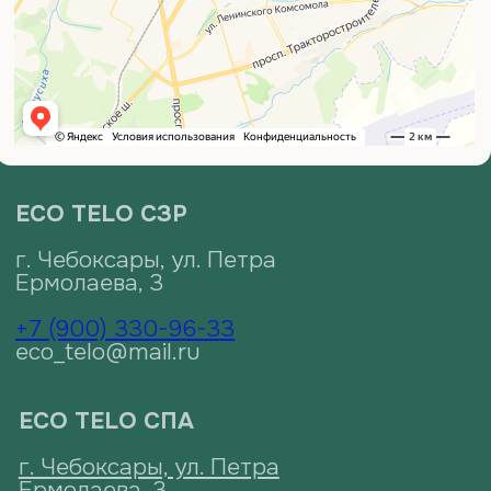
ЗАПИСАТЬСЯ
Реквизиты
ИП Сахалкина Светлана Александровна
ИНН: 211604706723
ОГРНИП: 321213000038906
контакт для связи: eco_telo@mail.ru
Договор публичной
Правила посещения салона
оферты
ECO TELO
Политика использования
Положение о порядке
файлов cookie
записи
Правила использования абонемента
Салона «ECO TELO»
Политика в отношении обработки
персональных данных
Правила использования подарочных сертификатов
Салона «ECO TELO»
© 2026 ECO TELO