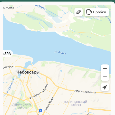
ECO TELO СЗР
г. Чебоксары, ул. Петра
Ермолаева, 3
+7 (900) 330-96-33
eco_telo@mail.ru
ECO TELO СПА
г. Чебоксары, ул. Петра
Ермолаева, 3
+7 (908) 300-18-45
eco_telo@mail.ru
ECO TELO НОВЫЙ ГОРОД
г. Чебоксары, ул.Поэта
Г.А.Ефимова, 4
+7 (902) 288-88-33
eco_telo@mail.ru